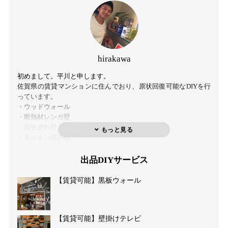
hirakawa
初めまして。平川と申します。
佐賀県の賃貸マンションに住んでおり、原状回復可能なDIYを行
っています。
・ウッドウォール
・断熱材レンガ壁
・黒板塗料壁
・キッチン収納棚
・タンクレストイレ
・壁掛けテレビ
出品DIYサービス
・ダイニングチェアリメイク（塗り替え、座面張替え）
今までやってきていないDIYも積極的に挑戦していきます。
【賃貸可能】黒板ウォール
趣味のDIYによってどなたかのお役に立てれば幸いです。
よろしくお願いいたします。
【賃貸可能】壁掛けテレビ