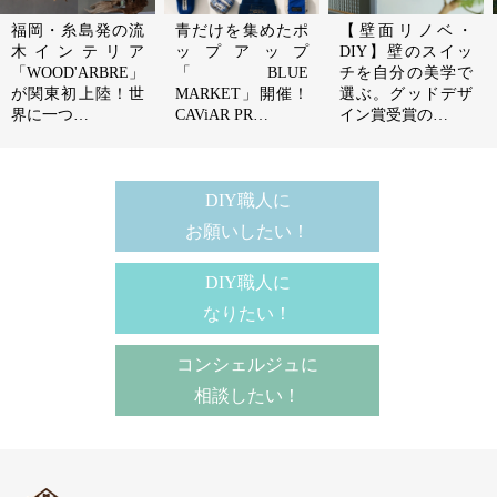
福岡・糸島発の流
青だけを集めたポ
【壁面リノベ・
木インテリア
ップアップ
DIY】壁のスイッ
「WOOD'ARBRE」
「BLUE
チを自分の美学で
が関東初上陸！世
MARKET」開催！
選ぶ。グッドデザ
界に一つ…
CAViAR PR…
イン賞受賞の…
DIY職人に
お願いしたい！
DIY職人に
なりたい！
コンシェルジュに
相談したい！