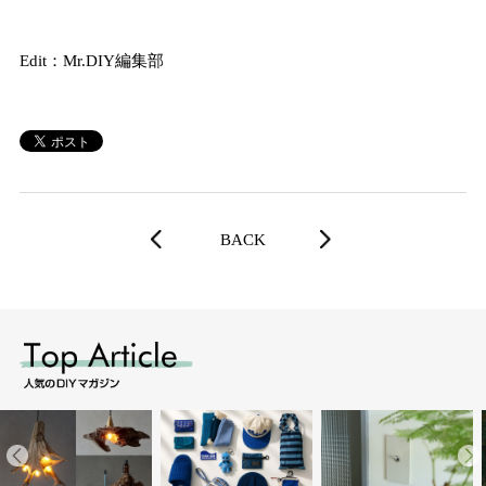
Edit：Mr.DIY編集部
BACK