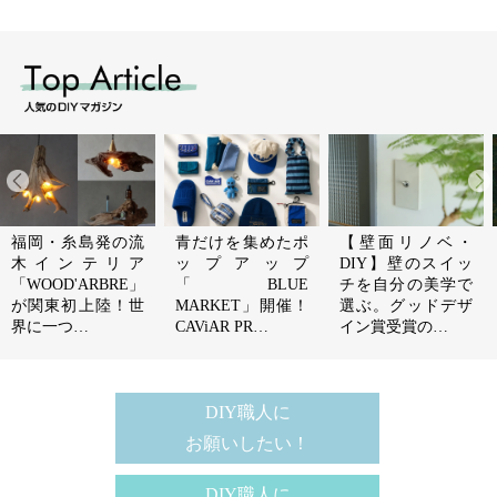
福岡・糸島発の流
青だけを集めたポ
【壁面リノベ・
木インテリア
ップアップ
DIY】壁のスイッ
「WOOD'ARBRE」
「BLUE
チを自分の美学で
が関東初上陸！世
MARKET」開催！
選ぶ。グッドデザ
界に一つ…
CAViAR PR…
イン賞受賞の…
DIY職人に
お願いしたい！
DIY職人に