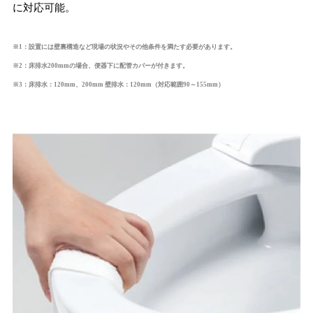
に対応可能。
※1：設置には壁裏構造など現場の状況やその他条件を満たす必要があります。
※2：床排水200mmの場合、便器下に配管カバーが付きます。
※3：床排水：120mm、200mm 壁排水：120mm（対応範囲90～155mm）