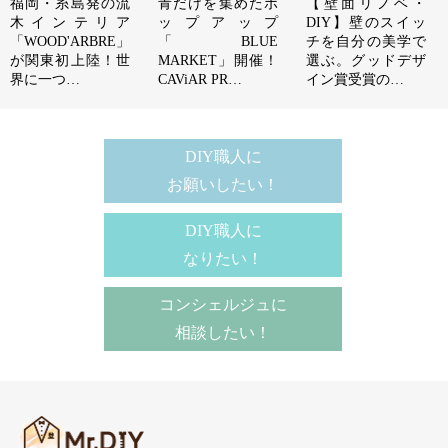
福岡・糸島発の流
青だけを集めたポ
【壁面リノベ・
木インテリア
ップアップ
DIY】壁のスイッ
「WOOD'ARBRE」
「BLUE
チを自分の美学で
が関東初上陸！世
MARKET」開催！
選ぶ。グッドデザ
界に一つ…
CAViAR PR…
イン賞受賞の…
DIY職人に
お願いしたい！
DIY職人に
なりたい！
コンシェルジュに
相談したい！