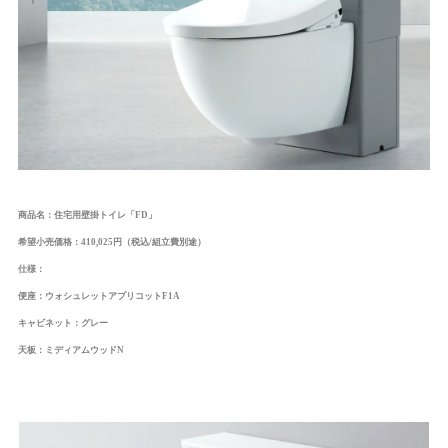
商品名：住宅用壁掛トイレ「FD」
希望小売価格：410,025円（税込/組立費別途）
仕様：
便座：
ウォシュレットアプリコットF1A
キャビネット：グレー
天板：ミディアムウッドN