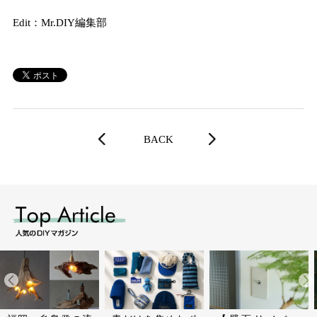
Edit：Mr.DIY編集部
BACK