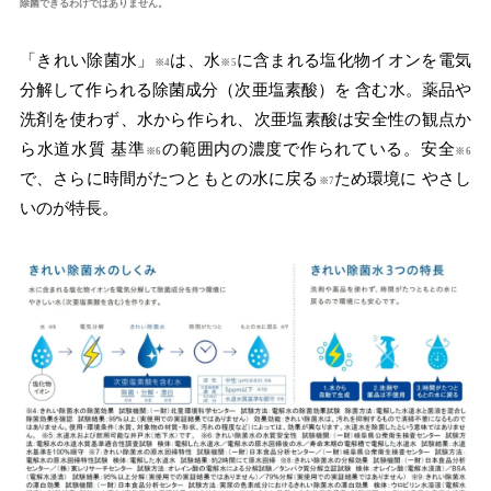
除菌できるわけではありません。
「きれい除菌水」
は、水
に含まれる塩化物イオンを電気
※4
※5
分解して作られる除菌成分（次亜塩素酸）を 含む水。薬品や
洗剤を使わず、水から作られ、次亜塩素酸は安全性の観点か
ら水道水質 基準
の範囲内の濃度で作られている。安全
※6
※6
で、さらに時間がたつともとの水に戻る
ため環境に やさし
※7
いのが特長。