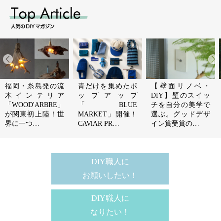
福岡・糸島発の流
青だけを集めたポ
【壁面リノベ・
木インテリア
ップアップ
DIY】壁のスイッ
「WOOD'ARBRE」
「BLUE
チを自分の美学で
が関東初上陸！世
MARKET」開催！
選ぶ。グッドデザ
界に一つ…
CAViAR PR…
イン賞受賞の…
DIY職人に
お願いしたい！
DIY職人に
なりたい！