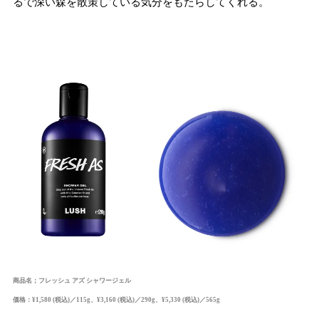
るで深い森を散策している気分をもたらしてくれる。
商品名；フレッシュ アズ シャワージェル
価格：¥1,580 (税込)／115g、¥3,160 (税込)／290g、¥5,330 (税込)／565g