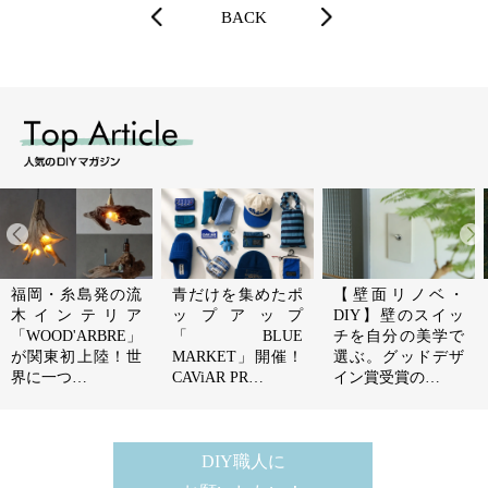
BACK
福岡・糸島発の流
青だけを集めたポ
【壁面リノベ・
木インテリア
ップアップ
DIY】壁のスイッ
「WOOD'ARBRE」
「BLUE
チを自分の美学で
が関東初上陸！世
MARKET」開催！
選ぶ。グッドデザ
界に一つ…
CAViAR PR…
イン賞受賞の…
DIY職人に