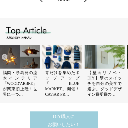
福岡・糸島発の流
青だけを集めたポ
【壁面リノベ・
木インテリア
ップアップ
DIY】壁のスイッ
「WOOD'ARBRE」
「BLUE
チを自分の美学で
が関東初上陸！世
MARKET」開催！
選ぶ。グッドデザ
界に一つ…
CAViAR PR…
イン賞受賞の…
DIY職人に
お願いしたい！