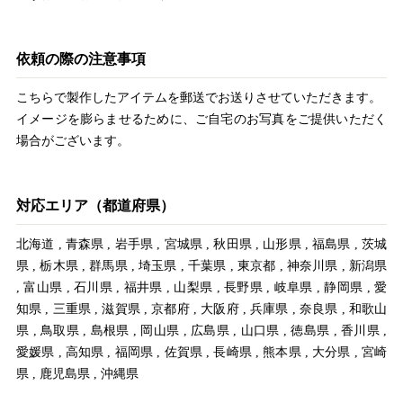
依頼の際の注意事項
こちらで製作したアイテムを郵送でお送りさせていただきます。
イメージを膨らませるために、ご自宅のお写真をご提供いただく
場合がございます。
対応エリア（都道府県）
北海道
,
青森県
,
岩手県
,
宮城県
,
秋田県
,
山形県
,
福島県
,
茨城
県
,
栃木県
,
群馬県
,
埼玉県
,
千葉県
,
東京都
,
神奈川県
,
新潟県
,
富山県
,
石川県
,
福井県
,
山梨県
,
長野県
,
岐阜県
,
静岡県
,
愛
知県
,
三重県
,
滋賀県
,
京都府
,
大阪府
,
兵庫県
,
奈良県
,
和歌山
県
,
鳥取県
,
島根県
,
岡山県
,
広島県
,
山口県
,
徳島県
,
香川県
,
愛媛県
,
高知県
,
福岡県
,
佐賀県
,
長崎県
,
熊本県
,
大分県
,
宮崎
県
,
鹿児島県
,
沖縄県