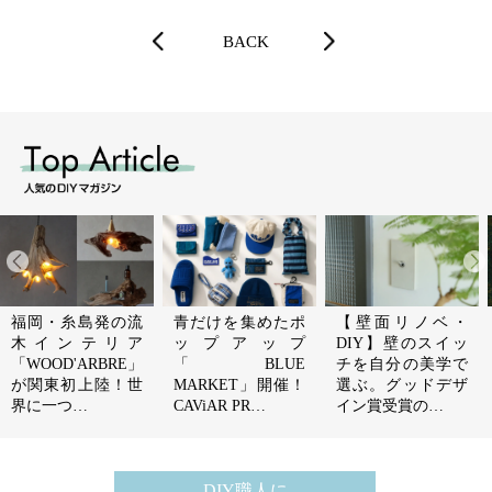
BACK
福岡・糸島発の流
青だけを集めたポ
【壁面リノベ・
木インテリア
ップアップ
DIY】壁のスイッ
「WOOD'ARBRE」
「BLUE
チを自分の美学で
が関東初上陸！世
MARKET」開催！
選ぶ。グッドデザ
界に一つ…
CAViAR PR…
イン賞受賞の…
DIY職人に