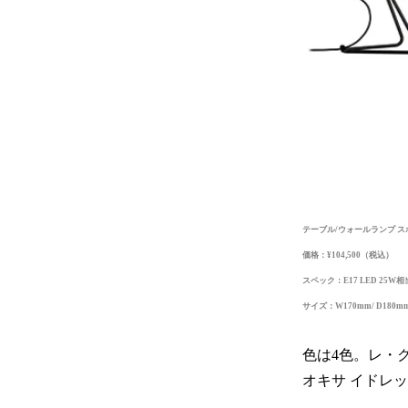
テーブル/ウォールランプ ス
価格：¥104,500（税込）
スペック：E17 LED 25W相
サイズ：W170mm/ D180mm
色は4色。レ・
オキサ イドレ