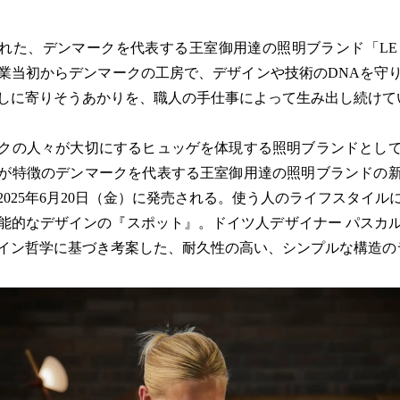
された、デンマークを代表する王室御用達の照明ブランド「LE 
業当初からデンマークの工房で、デザインや技術のDNAを守
しに寄りそうあかりを、職人の手仕事によって生み出し続けて
クの人々が大切にするヒュッゲを体現する照明ブランドとし
が特徴のデンマークを代表する王室御用達の照明ブランドの
2025年6月20日（金）に発売される。使う人のライフスタイル
能的なデザインの『スポット』。ドイツ人デザイナー パスカ
イン哲学に基づき考案した、耐久性の高い、シンプルな構造の