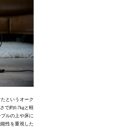
けたというオーク
約0.7kgと軽
ーブルの上や床に
機能性を重視した