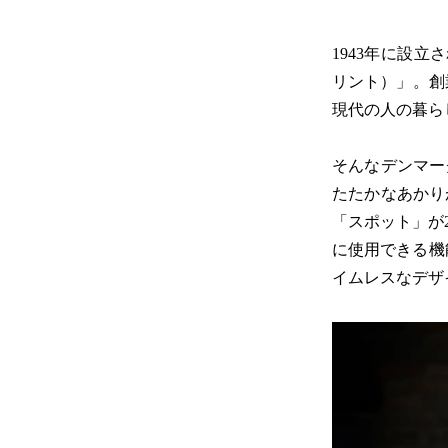
1943年に設立
リント）」。創
現代の人の暮ら
そんなデンマー
たたかなあかり
「スポット」が
に使用できる機
イムレスなデザ