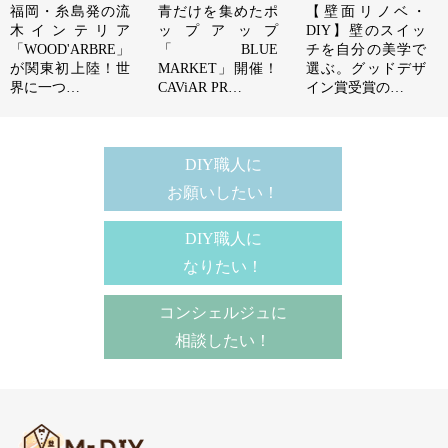
福岡・糸島発の流
青だけを集めたポ
【壁面リノベ・
木インテリア
ップアップ
DIY】壁のスイッ
「WOOD'ARBRE」
「BLUE
チを自分の美学で
が関東初上陸！世
MARKET」開催！
選ぶ。グッドデザ
界に一つ…
CAViAR PR…
イン賞受賞の…
DIY職人に
お願いしたい！
DIY職人に
なりたい！
コンシェルジュに
相談したい！