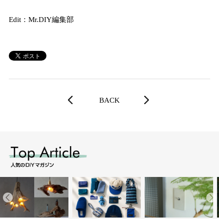
Edit：Mr.DIY編集部
BACK