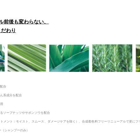
ル前後も変わらない、
のこだわり
分配合
けん系成分を配合
採用
れるソープナッツやサボンソウを配合
ートメント：モイスト、スムース、ダメージケアを除く）、合成着色料フリーリニューアルで更にフ
ー（シャンプーのみ）