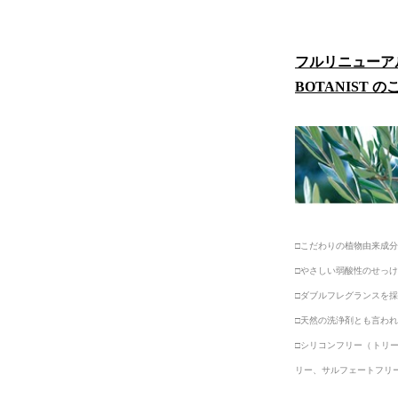
フルリニューア
BOTANIST 
□こだわりの植物由来成
□やさしい弱酸性のせっ
□ダブルフレグランスを
□天然の洗浄剤とも言わ
□シリコンフリー（トリ
リー、サルフェートフリ