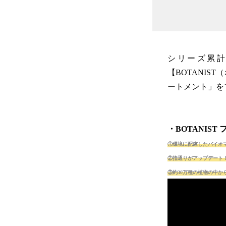
シリーズ累
【BOTANI
ートメント」を
・BOTANIS
①環境に配慮したバイオ
②指通りがアップデート
③約30万種の植物の中