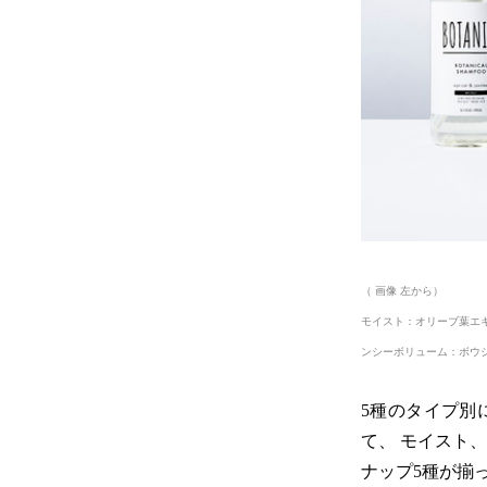
（ 画像 左から）
モイスト：オリーブ葉エ
ンシーボリューム：ボウ
5種のタイプ別
て、 モイスト
ナップ5種が揃