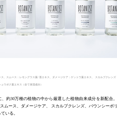
キス、スムース：レモングラス葉/ 茎エキス、ダメージケア：ゲットウ葉エキス、 スカルプクレンズ
シュウボク葉エキス（全て保湿成分）
に、約30万種の植物の中から厳選した植物由来成分を新配合
、スムース、ダメージケア、 スカルプクレンズ、バウンシーボ
っている。