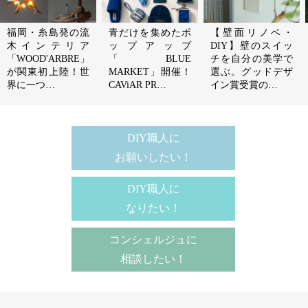
福岡・糸島発の流
青だけを集めたポ
【壁面リノベ・
木インテリア
ップアップ
DIY】壁のスイッ
「WOOD'ARBRE」
「BLUE
チを自分の美学で
が関東初上陸！世
MARKET」開催！
選ぶ。グッドデザ
界に一つ…
CAViAR PR…
イン賞受賞の…
DIY職人に
お願いしたい！
DIY職人に
なりたい！
コンシェルジュに
相談したい！